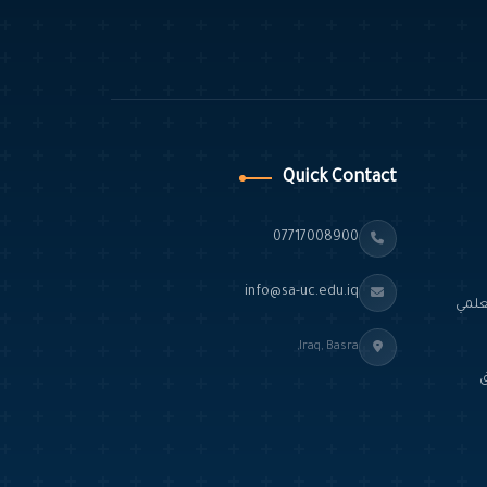
Quick Contact
07717008900
info@sa-uc.edu.iq
لعلمي
Iraq, Basra,
ق