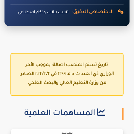
الاختصاص الدقيق:
تنقيب بيانات وذكاء اصطناعي
تاريخ تسنم المنصب اصالة: بموجب الأمر
الوزاري ذي العدد ت ه مـ ٢٢٩٩ في ٢٠٢٢/٣/٢ الصـادر
من وزارة التعليم العالي والبحث العلمي
المساهمات العلمية