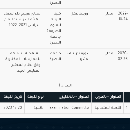
البصرة
202
محلي
ورشة عمل
كلية
محاور تقييم اداء اعضاء
10-
التربية
الهيئة التدريسية للعام
للعلوم
الدراسي 2021 -2022
الصرفة ؟
جامعة
البصرة
202
محلي
دورة تدريبية -
جامعة
المنهجية السليمة
02-
متدرب
البصرة
للممارسات المختبرية
وفق نظام المختبر
التعليمي الجيد
اللجان: 1
العنوان - بالعربي
العنوان - بالانكليزي
نوع اللجنة
تاريخ اللجنة
اللجنة الامتحانية
Examination Committe
دائمية
2023-12-20