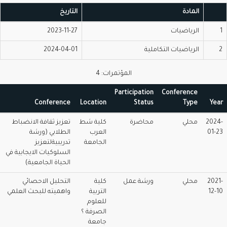
المادة
التاريخ
الرياضيات
2023-11-27
الرياضيات التكاملية
2024-04-01
المؤتمرات: 4
Participation
Conference
Conference
Location
Status
Type
Ye
202
محلي
محاضرة
كلية شط
تعزيز ثقافة الانضباط
01-
العرب
الطلابي (ورشة
الجامعة
تدريبيةلتعزيز
السلوكيات الايجابية في
الحياة الجامعية)
202
محلي
ورشة عمل
كلية
التحليل الاحصائي
12-
التربية
واهميته للبحث العلمي
للعلوم
الصرفة ؟
جامعة